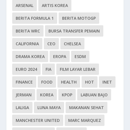
ARSENAL
ARTIS KOREA
BERITA FORMULA 1
BERITA MOTOGP
BERITA WRC
BURSA TRANSFER PEMAIN
CALIFORNIA
CEO
CHELSEA
DRAMA KOREA
EROPA
ESDM
EURO 2024
FIA
FILM LAYAR LEBAR
FINANCE
FOOD
HEALTH
HOT
INET
JERMAN
KOREA
KPOP
LABUAN BAJO
LALIGA
LUNA MAYA
MAKANAN SEHAT
MANCHESTER UNITED
MARC MARQUEZ