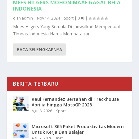
MEES HILGERS MOHON MAAF GAGAL BELA
INDONESIA
oleh
admin
|
Nov 14, 2024
|
Sport
|
0
|
Mees Hilgers Yang Semula Di Jadwalkan Memperkuat
Timnas Indonesia Harus Membatalkan...
BACA SELENGKAPNYA
BERITA TERBARU
Raul Fernandez Bertahan di Trackhouse
Aprilia hingga MotoGP 2028
Agu 8, 2026
|
Sport
Microsoft 365 Paket Produktivitas Modern
Untuk Kerja Dan Belajar
Agu 7, 2026
|
Inet