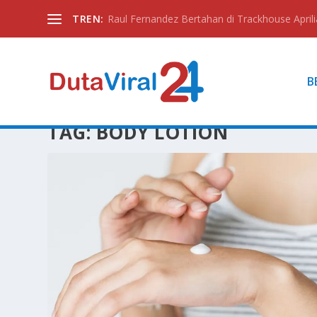
TREN:
Raul Fernandez Bertahan di Trackhouse Aprili
B
TAG:
BODY LOTION