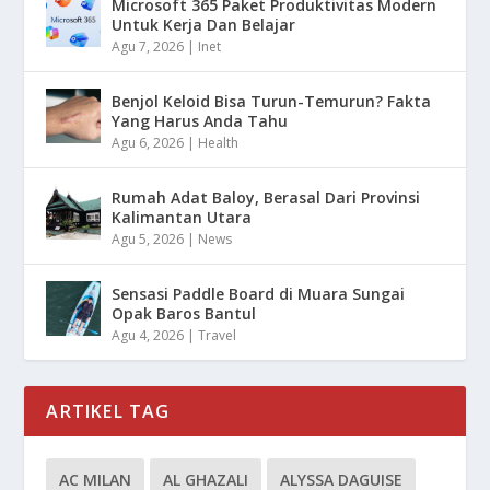
Microsoft 365 Paket Produktivitas Modern
Untuk Kerja Dan Belajar
Agu 7, 2026
|
Inet
Benjol Keloid Bisa Turun-Temurun? Fakta
Yang Harus Anda Tahu
Agu 6, 2026
|
Health
Rumah Adat Baloy, Berasal Dari Provinsi
Kalimantan Utara
Agu 5, 2026
|
News
Sensasi Paddle Board di Muara Sungai
Opak Baros Bantul
Agu 4, 2026
|
Travel
ARTIKEL TAG
AC MILAN
AL GHAZALI
ALYSSA DAGUISE