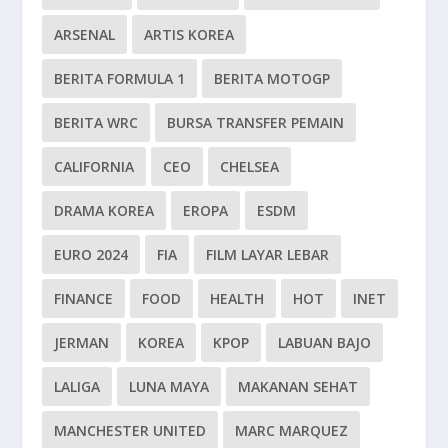
ARSENAL
ARTIS KOREA
BERITA FORMULA 1
BERITA MOTOGP
BERITA WRC
BURSA TRANSFER PEMAIN
CALIFORNIA
CEO
CHELSEA
DRAMA KOREA
EROPA
ESDM
EURO 2024
FIA
FILM LAYAR LEBAR
FINANCE
FOOD
HEALTH
HOT
INET
JERMAN
KOREA
KPOP
LABUAN BAJO
LALIGA
LUNA MAYA
MAKANAN SEHAT
MANCHESTER UNITED
MARC MARQUEZ