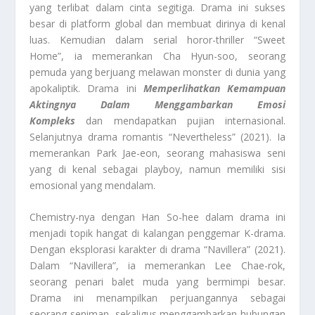
yang terlibat dalam cinta segitiga. Drama ini sukses
besar di platform global dan membuat dirinya di kenal
luas. Kemudian dalam serial horor-thriller “Sweet
Home”, ia memerankan Cha Hyun-soo, seorang
pemuda yang berjuang melawan monster di dunia yang
apokaliptik. Drama ini
Memperlihatkan Kemampuan
Aktingnya Dalam Menggambarkan Emosi
Kompleks
dan mendapatkan pujian internasional.
Selanjutnya drama romantis “Nevertheless” (2021). Ia
memerankan Park Jae-eon, seorang mahasiswa seni
yang di kenal sebagai playboy, namun memiliki sisi
emosional yang mendalam.
Chemistry-nya dengan Han So-hee dalam drama ini
menjadi topik hangat di kalangan penggemar K-drama.
Dengan eksplorasi karakter di drama “Navillera” (2021).
Dalam “Navillera”, ia memerankan Lee Chae-rok,
seorang penari balet muda yang bermimpi besar.
Drama ini menampilkan perjuangannya sebagai
seorang seniman, sekaligus menggambarkan hubungan