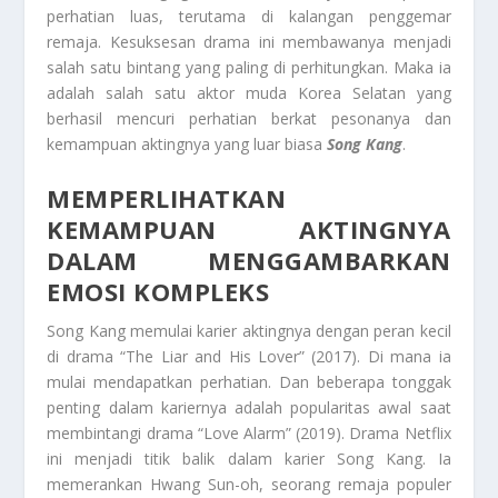
perhatian luas, terutama di kalangan penggemar
remaja. Kesuksesan drama ini membawanya menjadi
salah satu bintang yang paling di perhitungkan. Maka ia
adalah salah satu aktor muda Korea Selatan yang
berhasil mencuri perhatian berkat pesonanya dan
kemampuan aktingnya yang luar biasa
Song Kang
.
MEMPERLIHATKAN
KEMAMPUAN AKTINGNYA
DALAM MENGGAMBARKAN
EMOSI KOMPLEKS
Song Kang memulai karier aktingnya dengan peran kecil
di drama “The Liar and His Lover” (2017). Di mana ia
mulai mendapatkan perhatian. Dan beberapa tonggak
penting dalam kariernya adalah popularitas awal saat
membintangi drama “Love Alarm” (2019). Drama Netflix
ini menjadi titik balik dalam karier Song Kang. Ia
memerankan Hwang Sun-oh, seorang remaja populer