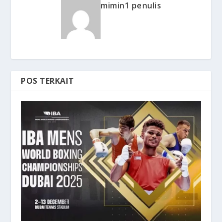
mimin1 penulis
POS TERKAIT