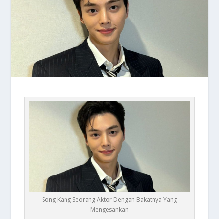
Song Kang Seorang Aktor Dengan Bakatnya Yang
Mengesankan