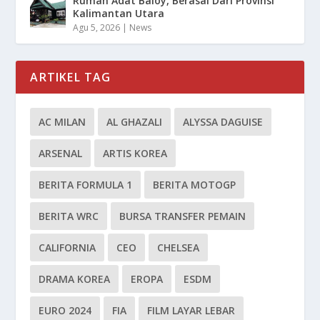
Rumah Adat Baloy, Berasal Dari Provinsi
Kalimantan Utara
Agu 5, 2026
|
News
ARTIKEL TAG
AC MILAN
AL GHAZALI
ALYSSA DAGUISE
ARSENAL
ARTIS KOREA
BERITA FORMULA 1
BERITA MOTOGP
BERITA WRC
BURSA TRANSFER PEMAIN
CALIFORNIA
CEO
CHELSEA
DRAMA KOREA
EROPA
ESDM
EURO 2024
FIA
FILM LAYAR LEBAR