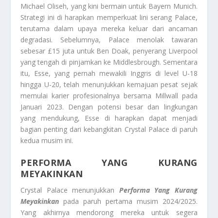
Michael Oliseh, yang kini bermain untuk Bayern Munich.
Strategi ini di harapkan memperkuat lini serang Palace,
terutama dalam upaya mereka keluar dari ancaman
degradasi. Sebelumnya, Palace menolak tawaran
sebesar £15 juta untuk Ben Doak, penyerang Liverpool
yang tengah di pinjamkan ke Middlesbrough. Sementara
itu, Esse, yang pernah mewakili Inggris di level U-18
hingga U-20, telah menunjukkan kemajuan pesat sejak
memulai karier profesionalnya bersama Millwall pada
Januari 2023. Dengan potensi besar dan lingkungan
yang mendukung, Esse di harapkan dapat menjadi
bagian penting dari kebangkitan Crystal Palace di paruh
kedua musim ini.
PERFORMA YANG KURANG
MEYAKINKAN
Crystal Palace menunjukkan
Performa Yang Kurang
Meyakinkan
pada paruh pertama musim 2024/2025.
Yang akhirnya mendorong mereka untuk segera