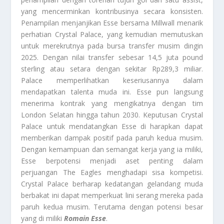
yang mencerminkan kontribusinya secara konsisten.
Penampilan menjanjikan Esse bersama Millwall menarik
perhatian Crystal Palace, yang kemudian memutuskan
untuk merekrutnya pada bursa transfer musim dingin
2025. Dengan nilai transfer sebesar 14,5 juta pound
sterling atau setara dengan sekitar Rp289,3 miliar.
Palace memperlihatkan keseriusannya dalam
mendapatkan talenta muda ini. Esse pun langsung
menerima kontrak yang mengikatnya dengan tim
London Selatan hingga tahun 2030. Keputusan Crystal
Palace untuk mendatangkan Esse di harapkan dapat
memberikan dampak positif pada paruh kedua musim.
Dengan kemampuan dan semangat kerja yang ia miliki,
Esse berpotensi menjadi aset penting dalam
perjuangan The Eagles menghadapi sisa kompetisi.
Crystal Palace berharap kedatangan gelandang muda
berbakat ini dapat memperkuat lini serang mereka pada
paruh kedua musim. Terutama dengan potensi besar
yang di miliki
Romain Esse
.