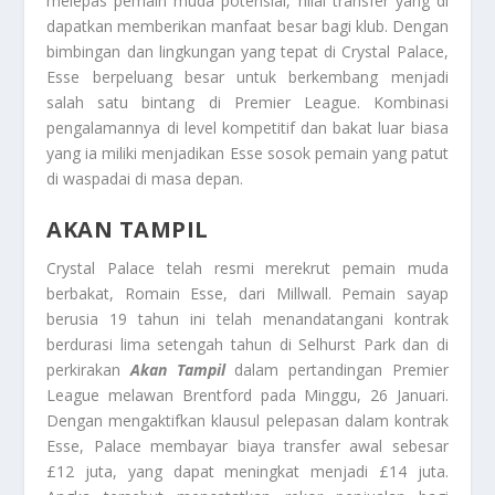
melepas pemain muda potensial, nilai transfer yang di
dapatkan memberikan manfaat besar bagi klub. Dengan
bimbingan dan lingkungan yang tepat di Crystal Palace,
Esse berpeluang besar untuk berkembang menjadi
salah satu bintang di Premier League. Kombinasi
pengalamannya di level kompetitif dan bakat luar biasa
yang ia miliki menjadikan Esse sosok pemain yang patut
di waspadai di masa depan.
AKAN TAMPIL
Crystal Palace telah resmi merekrut pemain muda
berbakat, Romain Esse, dari Millwall. Pemain sayap
berusia 19 tahun ini telah menandatangani kontrak
berdurasi lima setengah tahun di Selhurst Park dan di
perkirakan
Akan Tampil
dalam pertandingan Premier
League melawan Brentford pada Minggu, 26 Januari.
Dengan mengaktifkan klausul pelepasan dalam kontrak
Esse, Palace membayar biaya transfer awal sebesar
£12 juta, yang dapat meningkat menjadi £14 juta.