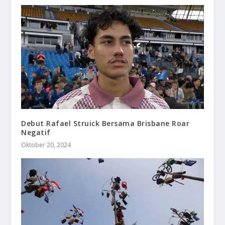
Debut Rafael Struick Bersama Brisbane Roar
Negatif
Oktober 20, 2024