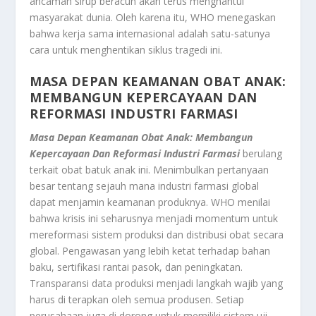
ancaman sirup beracun akan terus menghantui
masyarakat dunia. Oleh karena itu, WHO menegaskan
bahwa kerja sama internasional adalah satu-satunya
cara untuk menghentikan siklus tragedi ini.
MASA DEPAN KEAMANAN OBAT ANAK:
MEMBANGUN KEPERCAYAAN DAN
REFORMASI INDUSTRI FARMASI
Masa Depan Keamanan Obat Anak: Membangun
Kepercayaan Dan Reformasi Industri Farmasi
berulang
terkait obat batuk anak ini. Menimbulkan pertanyaan
besar tentang sejauh mana industri farmasi global
dapat menjamin keamanan produknya. WHO menilai
bahwa krisis ini seharusnya menjadi momentum untuk
mereformasi sistem produksi dan distribusi obat secara
global. Pengawasan yang lebih ketat terhadap bahan
baku, sertifikasi rantai pasok, dan peningkatan.
Transparansi data produksi menjadi langkah wajib yang
harus di terapkan oleh semua produsen. Setiap
perusahaan juga di dorong untuk memiliki sistem uji