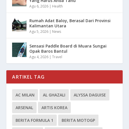
Yang Harus Anda Tahu
Agu 6, 2026
|
Health
Rumah Adat Baloy, Berasal Dari Provinsi
Kalimantan Utara
Agu 5, 2026
|
News
Sensasi Paddle Board di Muara Sungai
Opak Baros Bantul
Agu 4, 2026
|
Travel
ARTIKEL TAG
AC MILAN
AL GHAZALI
ALYSSA DAGUISE
ARSENAL
ARTIS KOREA
BERITA FORMULA 1
BERITA MOTOGP