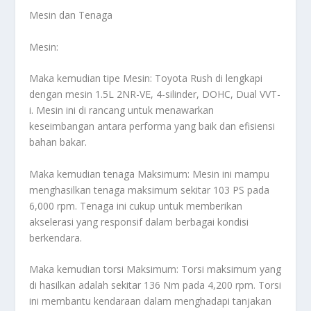
Mesin dan Tenaga
Mesin:
Maka kemudian tipe Mesin: Toyota Rush di lengkapi
dengan mesin 1.5L 2NR-VE, 4-silinder, DOHC, Dual VVT-
i. Mesin ini di rancang untuk menawarkan
keseimbangan antara performa yang baik dan efisiensi
bahan bakar.
Maka kemudian tenaga Maksimum: Mesin ini mampu
menghasilkan tenaga maksimum sekitar 103 PS pada
6,000 rpm. Tenaga ini cukup untuk memberikan
akselerasi yang responsif dalam berbagai kondisi
berkendara.
Maka kemudian torsi Maksimum: Torsi maksimum yang
di hasilkan adalah sekitar 136 Nm pada 4,200 rpm. Torsi
ini membantu kendaraan dalam menghadapi tanjakan