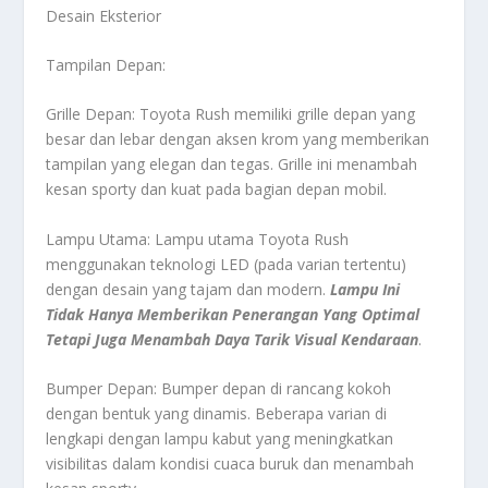
Desain Eksterior
Tampilan Depan:
Grille Depan: Toyota Rush memiliki grille depan yang
besar dan lebar dengan aksen krom yang memberikan
tampilan yang elegan dan tegas. Grille ini menambah
kesan sporty dan kuat pada bagian depan mobil.
Lampu Utama: Lampu utama Toyota Rush
menggunakan teknologi LED (pada varian tertentu)
dengan desain yang tajam dan modern.
Lampu Ini
Tidak Hanya Memberikan Penerangan Yang Optimal
Tetapi Juga Menambah Daya Tarik Visual Kendaraan
.
Bumper Depan: Bumper depan di rancang kokoh
dengan bentuk yang dinamis. Beberapa varian di
lengkapi dengan lampu kabut yang meningkatkan
visibilitas dalam kondisi cuaca buruk dan menambah