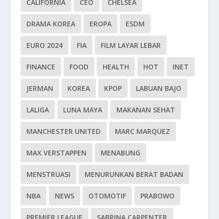
CALIFORNIA
CEO
CHELSEA
DRAMA KOREA
EROPA
ESDM
EURO 2024
FIA
FILM LAYAR LEBAR
FINANCE
FOOD
HEALTH
HOT
INET
JERMAN
KOREA
KPOP
LABUAN BAJO
LALIGA
LUNA MAYA
MAKANAN SEHAT
MANCHESTER UNITED
MARC MARQUEZ
MAX VERSTAPPEN
MENABUNG
MENSTRUASI
MENURUNKAN BERAT BADAN
NBA
NEWS
OTOMOTIF
PRABOWO
PREMIER LEAGUE
SABRINA CARPENTER