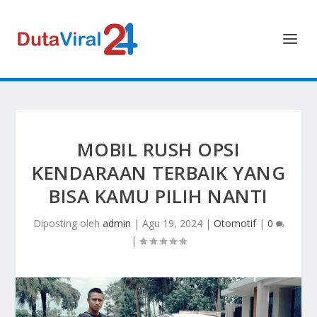
MOBIL RUSH OPSI
KENDARAAN TERBAIK YANG
BISA KAMU PILIH NANTI
Diposting oleh
admin
|
Agu 19, 2024
|
Otomotif
|
0
|