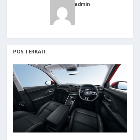
admin
POS TERKAIT