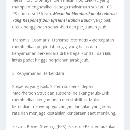
Mesin 1.5L: Ditenagai oleh mesin 1.5L 2NR-VE yang
mampu menghasilkan tenaga maksimum sekitar 103
PS dan torsi 136 Nm.
Mesin Ini Memberikan Akselerasi
Yang Responsif Dan Efisiensi Bahan Bakar
yang baik
untuk penggunaan sehari-hari dan perjalanan jauh.
Transmisi Otomatis: Transmisi otomatis 4-percepatan
memberikan perpindahan gigi yang halus dan
kenyamanan berkendara di berbagai kondisi, dari lalu
lintas padat hingga perjalanan jarak jauh.
3. Kenyamanan Berkendara
Suspensi yang Baik: Sistem suspensi depan
MacPherson Strut dan suspensi belakang Multi-Link
memberikan kenyamanan dan stabilitas. Maka
kemudian menyerap guncangan dari jalan yang tidak
rata dan menjaga kestabilan kendaraan saat menikung.
Electric Power Steering (EPS): Sistem EPS memudahkan