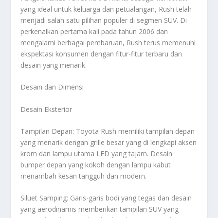
yang ideal untuk keluarga dan petualangan, Rush telah
menjadi salah satu pilihan populer di segmen SUV. Di
perkenalkan pertama kali pada tahun 2006 dan
mengalami berbagai pembaruan, Rush terus memenuhi
ekspektasi konsumen dengan fitur-fitur terbaru dan
desain yang menarik.
Desain dan Dimensi
Desain Eksterior
Tampilan Depan: Toyota Rush memiliki tampilan depan
yang menarik dengan grille besar yang di lengkapi aksen
krom dan lampu utama LED yang tajam. Desain
bumper depan yang kokoh dengan lampu kabut
menambah kesan tangguh dan modern.
Siluet Samping: Garis-garis bodi yang tegas dan desain
yang aerodinamis memberikan tampilan SUV yang