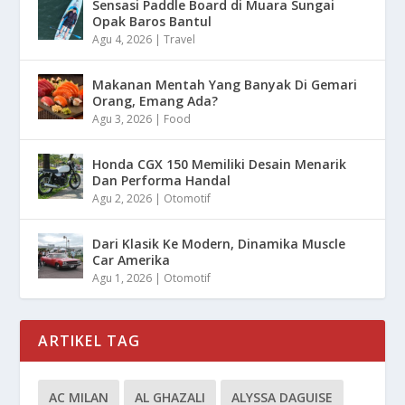
Sensasi Paddle Board di Muara Sungai
Opak Baros Bantul
Agu 4, 2026
|
Travel
Makanan Mentah Yang Banyak Di Gemari
Orang, Emang Ada?
Agu 3, 2026
|
Food
Honda CGX 150 Memiliki Desain Menarik
Dan Performa Handal
Agu 2, 2026
|
Otomotif
Dari Klasik Ke Modern, Dinamika Muscle
Car Amerika
Agu 1, 2026
|
Otomotif
ARTIKEL TAG
AC MILAN
AL GHAZALI
ALYSSA DAGUISE