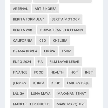
ARSENAL
ARTIS KOREA
BERITA FORMULA 1
BERITA MOTOGP
BERITA WRC
BURSA TRANSFER PEMAIN
CALIFORNIA
CEO
CHELSEA
DRAMA KOREA
EROPA
ESDM
EURO 2024
FIA
FILM LAYAR LEBAR
FINANCE
FOOD
HEALTH
HOT
INET
JERMAN
KOREA
KPOP
LABUAN BAJO
LALIGA
LUNA MAYA
MAKANAN SEHAT
MANCHESTER UNITED
MARC MARQUEZ