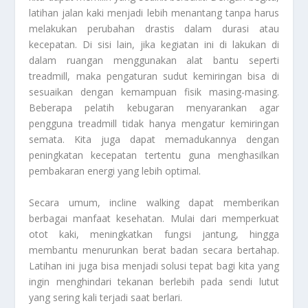
latihan jalan kaki menjadi lebih menantang tanpa harus
melakukan perubahan drastis dalam durasi atau
kecepatan. Di sisi lain, jika kegiatan ini di lakukan di
dalam ruangan menggunakan alat bantu seperti
treadmill, maka pengaturan sudut kemiringan bisa di
sesuaikan dengan kemampuan fisik masing-masing.
Beberapa pelatih kebugaran menyarankan agar
pengguna treadmill tidak hanya mengatur kemiringan
semata. Kita juga dapat memadukannya dengan
peningkatan kecepatan tertentu guna menghasilkan
pembakaran energi yang lebih optimal.
Secara umum, incline walking dapat memberikan
berbagai manfaat kesehatan. Mulai dari memperkuat
otot kaki, meningkatkan fungsi jantung, hingga
membantu menurunkan berat badan secara bertahap.
Latihan ini juga bisa menjadi solusi tepat bagi kita yang
ingin menghindari tekanan berlebih pada sendi lutut
yang sering kali terjadi saat berlari.