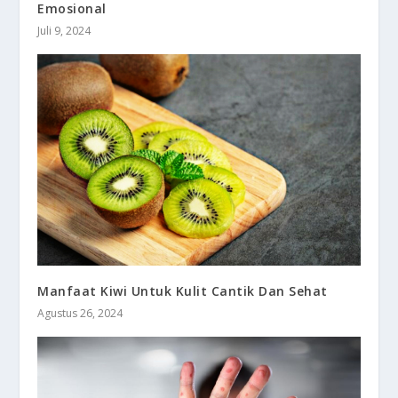
Emosional
Juli 9, 2024
Manfaat Kiwi Untuk Kulit Cantik Dan Sehat
Agustus 26, 2024