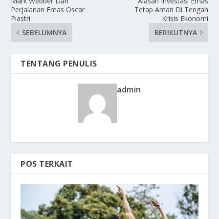
Mark Webber Dan
Alasan Investasi Emas
Perjalanan Emas Oscar
Tetap Aman Di Tengah
Piastri
Krisis Ekonomi
SEBELUMNYA
BERIKUTNYA
TENTANG PENULIS
admin
POS TERKAIT