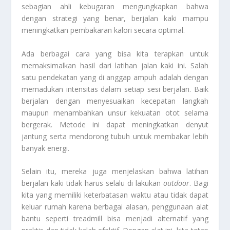
sebagian ahli kebugaran mengungkapkan bahwa
dengan strategi yang benar, berjalan kaki mampu
meningkatkan pembakaran kalori secara optimal.
Ada berbagai cara yang bisa kita terapkan untuk
memaksimalkan hasil dari latihan jalan kaki ini. Salah
satu pendekatan yang di anggap ampuh adalah dengan
memadukan intensitas dalam setiap sesi berjalan. Baik
berjalan dengan menyesuaikan kecepatan langkah
maupun menambahkan unsur kekuatan otot selama
bergerak. Metode ini dapat meningkatkan denyut
jantung serta mendorong tubuh untuk membakar lebih
banyak energi.
Selain itu, mereka juga menjelaskan bahwa latihan
berjalan kaki tidak harus selalu di lakukan
outdoor
. Bagi
kita yang memiliki keterbatasan waktu atau tidak dapat
keluar rumah karena berbagai alasan, penggunaan alat
bantu seperti treadmill bisa menjadi alternatif yang