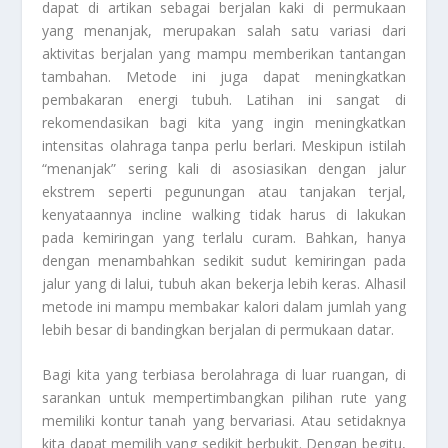
dapat di artikan sebagai berjalan kaki di permukaan
yang menanjak, merupakan salah satu variasi dari
aktivitas berjalan yang mampu memberikan tantangan
tambahan. Metode ini juga dapat meningkatkan
pembakaran energi tubuh. Latihan ini sangat di
rekomendasikan bagi kita yang ingin meningkatkan
intensitas olahraga tanpa perlu berlari. Meskipun istilah
“menanjak” sering kali di asosiasikan dengan jalur
ekstrem seperti pegunungan atau tanjakan terjal,
kenyataannya incline walking tidak harus di lakukan
pada kemiringan yang terlalu curam. Bahkan, hanya
dengan menambahkan sedikit sudut kemiringan pada
jalur yang di lalui, tubuh akan bekerja lebih keras. Alhasil
metode ini mampu membakar kalori dalam jumlah yang
lebih besar di bandingkan berjalan di permukaan datar.
Bagi kita yang terbiasa berolahraga di luar ruangan, di
sarankan untuk mempertimbangkan pilihan rute yang
memiliki kontur tanah yang bervariasi. Atau setidaknya
kita dapat memilih yang sedikit berbukit. Dengan begitu,