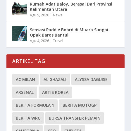
Rumah Adat Baloy, Berasal Dari Provinsi
Kalimantan Utara
Agu 5, 2026
|
News
Sensasi Paddle Board di Muara Sungai
Opak Baros Bantul
Agu 4, 2026
|
Travel
ARTIKEL TAG
AC MILAN
AL GHAZALI
ALYSSA DAGUISE
ARSENAL
ARTIS KOREA
BERITA FORMULA 1
BERITA MOTOGP
BERITA WRC
BURSA TRANSFER PEMAIN
CALIFORNIA
CEO
CHELSEA