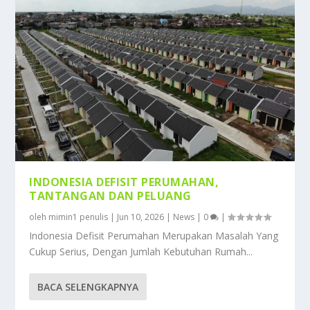
INDONESIA DEFISIT PERUMAHAN,
TANTANGAN DAN PELUANG
oleh
mimin1 penulis
|
Jun 10, 2026
|
News
|
0
|
Indonesia Defisit Perumahan Merupakan Masalah Yang
Cukup Serius, Dengan Jumlah Kebutuhan Rumah...
BACA SELENGKAPNYA