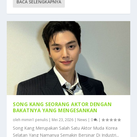
BACA SELENGKAPNYA
SONG KANG SEORANG AKTOR DENGAN
BAKATNYA YANG MENGESANKAN
oleh
mimin1 penulis
|
Mei 23, 2026
|
News
|
0
|
Song Kang Merupakan Salah Satu Aktor Muda Korea
Selatan Yang Namanya Semakin Bersinar Di Industri...