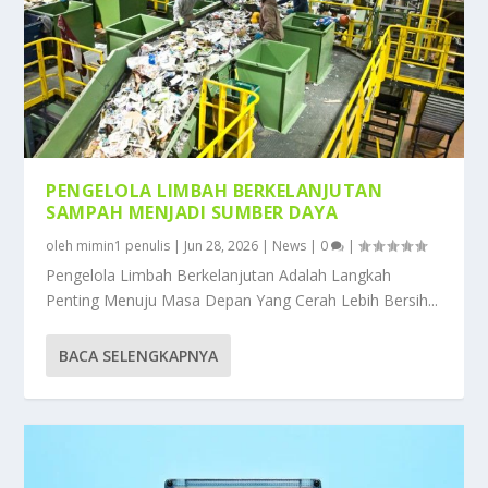
PENGELOLA LIMBAH BERKELANJUTAN
SAMPAH MENJADI SUMBER DAYA
oleh
mimin1 penulis
|
Jun 28, 2026
|
News
|
0
|
Pengelola Limbah Berkelanjutan Adalah Langkah
Penting Menuju Masa Depan Yang Cerah Lebih Bersih...
BACA SELENGKAPNYA