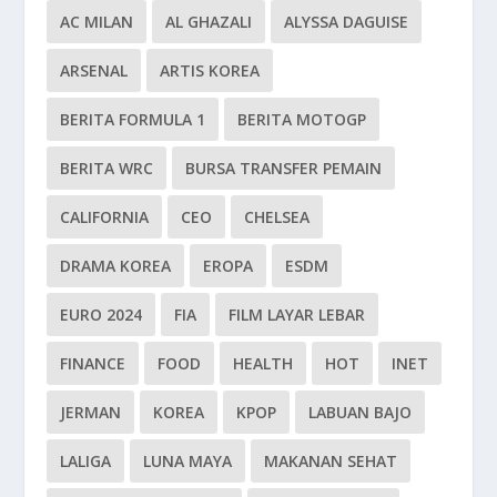
AC MILAN
AL GHAZALI
ALYSSA DAGUISE
ARSENAL
ARTIS KOREA
BERITA FORMULA 1
BERITA MOTOGP
BERITA WRC
BURSA TRANSFER PEMAIN
CALIFORNIA
CEO
CHELSEA
DRAMA KOREA
EROPA
ESDM
EURO 2024
FIA
FILM LAYAR LEBAR
FINANCE
FOOD
HEALTH
HOT
INET
JERMAN
KOREA
KPOP
LABUAN BAJO
LALIGA
LUNA MAYA
MAKANAN SEHAT