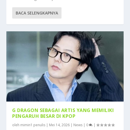
BACA SELENGKAPNYA
G DRAGON SEBAGAI ARTIS YANG MEMILIKI
PENGARUH BESAR DI KPOP
oleh
mimin1 penulis
|
Mei 14, 2026
|
News
|
0
|