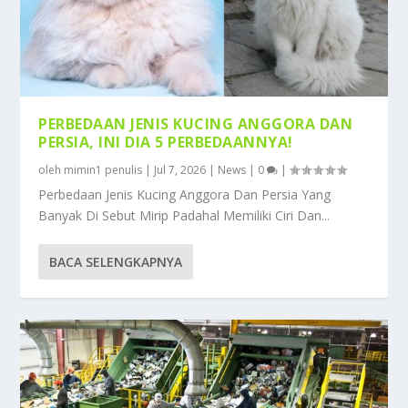
PERBEDAAN JENIS KUCING ANGGORA DAN
PERSIA, INI DIA 5 PERBEDAANNYA!
oleh
mimin1 penulis
|
Jul 7, 2026
|
News
|
0
|
Perbedaan Jenis Kucing Anggora Dan Persia Yang
Banyak Di Sebut Mirip Padahal Memiliki Ciri Dan...
BACA SELENGKAPNYA