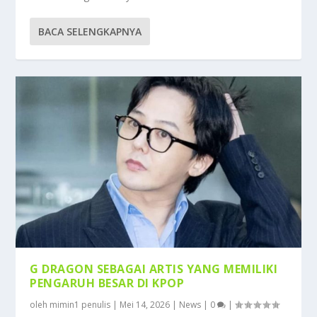
BACA SELENGKAPNYA
G DRAGON SEBAGAI ARTIS YANG MEMILIKI
PENGARUH BESAR DI KPOP
oleh
mimin1 penulis
|
Mei 14, 2026
|
News
|
0
|