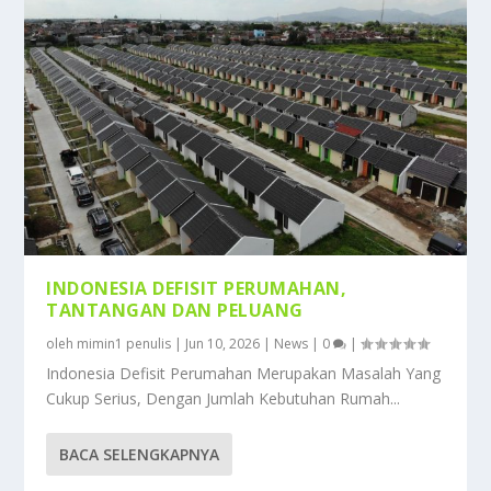
INDONESIA DEFISIT PERUMAHAN,
TANTANGAN DAN PELUANG
oleh
mimin1 penulis
|
Jun 10, 2026
|
News
|
0
|
Indonesia Defisit Perumahan Merupakan Masalah Yang
Cukup Serius, Dengan Jumlah Kebutuhan Rumah...
BACA SELENGKAPNYA