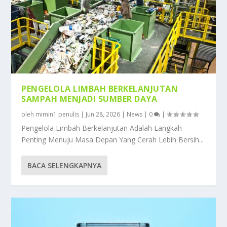
PENGELOLA LIMBAH BERKELANJUTAN
SAMPAH MENJADI SUMBER DAYA
oleh
mimin1 penulis
|
Jun 28, 2026
|
News
|
0
|
Pengelola Limbah Berkelanjutan Adalah Langkah
Penting Menuju Masa Depan Yang Cerah Lebih Bersih...
BACA SELENGKAPNYA