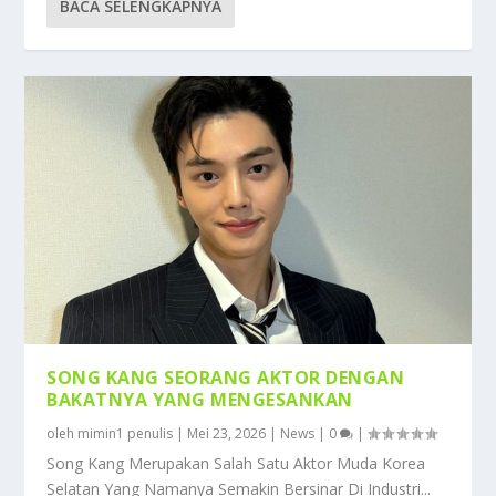
BACA SELENGKAPNYA
SONG KANG SEORANG AKTOR DENGAN
BAKATNYA YANG MENGESANKAN
oleh
mimin1 penulis
|
Mei 23, 2026
|
News
|
0
|
Song Kang Merupakan Salah Satu Aktor Muda Korea
Selatan Yang Namanya Semakin Bersinar Di Industri...