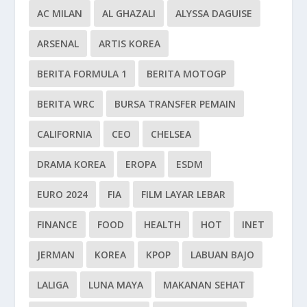
AC MILAN
AL GHAZALI
ALYSSA DAGUISE
ARSENAL
ARTIS KOREA
BERITA FORMULA 1
BERITA MOTOGP
BERITA WRC
BURSA TRANSFER PEMAIN
CALIFORNIA
CEO
CHELSEA
DRAMA KOREA
EROPA
ESDM
EURO 2024
FIA
FILM LAYAR LEBAR
FINANCE
FOOD
HEALTH
HOT
INET
JERMAN
KOREA
KPOP
LABUAN BAJO
LALIGA
LUNA MAYA
MAKANAN SEHAT