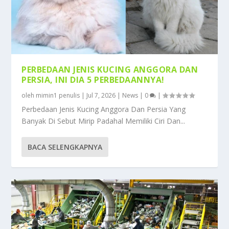
PERBEDAAN JENIS KUCING ANGGORA DAN
PERSIA, INI DIA 5 PERBEDAANNYA!
oleh
mimin1 penulis
|
Jul 7, 2026
|
News
|
0
|
Perbedaan Jenis Kucing Anggora Dan Persia Yang
Banyak Di Sebut Mirip Padahal Memiliki Ciri Dan...
BACA SELENGKAPNYA