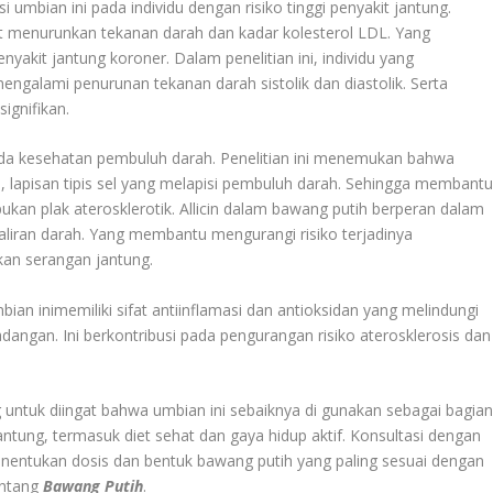
umbian ini pada individu dengan risiko tinggi penyakit jantung.
 menurunkan tekanan darah dan kadar kolesterol LDL. Yang
yakit jantung koroner. Dalam penelitian ini, individu yang
ngalami penurunan tekanan darah sistolik dan diastolik. Serta
ignifikan.
ada kesehatan pembuluh darah. Penelitian ini menemukan bahwa
, lapisan tipis sel yang melapisi pembuluh darah. Sehingga membant
an plak aterosklerotik. Allicin dalam bawang putih berperan dalam
iran darah. Yang membantu mengurangi risiko terjadinya
an serangan jantung.
ian inimemiliki sifat antiinflamasi dan antioksidan yang melindungi
dangan. Ini berkontribusi pada pengurangan risiko aterosklerosis dan
ing untuk diingat bahwa umbian ini sebaiknya di gunakan sebagai bagia
ntung, termasuk diet sehat dan gaya hidup aktif. Konsultasi dengan
enentukan dosis dan bentuk bawang putih yang paling sesuai dengan
entang
Bawang Putih
.