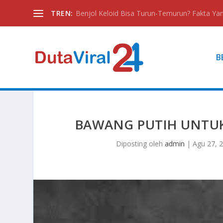
TREN:
Benjol Keloid Bisa Turun-Temurun? Fakta Yan
B
BAWANG PUTIH UNTU
Diposting oleh
admin
|
Agu 27, 