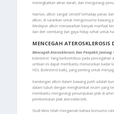
meningkatkan aliran darah, dan mengurangi penum
Namun, allicin sangat sensitif terhadap panas d
allicin, di sarankan untuk mengonsumsi bawang
Meskipun allicin menawarkan banyak manfaat ke
dari diet seimbang dan gaya hidup sehat untuk has
MENCEGAH ATEROSKLEROSIS 
Mencegah Aterosklerosis Dan Penyakit Jantung
d
kolesterol. Yang berkontribusi pada pencegahan 
umbian ini dapat membantu menurunkan kadar kol
HDL (kolesterol baik), yang penting untuk menja
Kandungan allicin dalam bawang putih adalah kunc
dalam tubuh dengan menghambat enzim yang terliba
membantu mengurangi penumpukan plak di arteri
pembentukan plak aterosklerotik.
Studi klinis telah mengamati bahwa konsumsi ruti