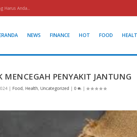
g Harus Anda...
ERANDA
NEWS
FINANCE
HOT
FOOD
HEAL
K MENCEGAH PENYAKIT JANTUNG
2024
|
Food
,
Health
,
Uncategorized
|
0
|