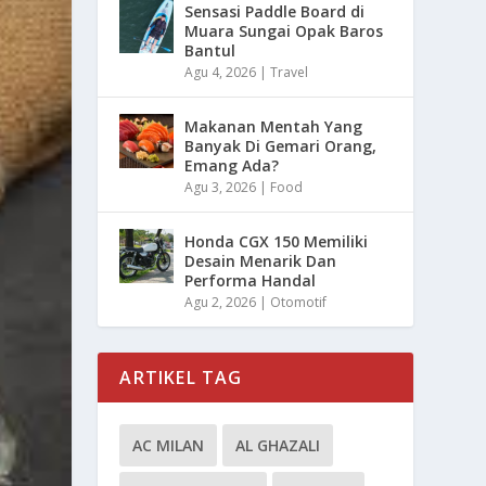
Sensasi Paddle Board di
Muara Sungai Opak Baros
Bantul
Agu 4, 2026
|
Travel
Makanan Mentah Yang
Banyak Di Gemari Orang,
Emang Ada?
Agu 3, 2026
|
Food
Honda CGX 150 Memiliki
Desain Menarik Dan
Performa Handal
Agu 2, 2026
|
Otomotif
ARTIKEL TAG
AC MILAN
AL GHAZALI