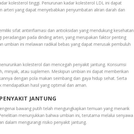
dar kolesterol tinggi. Penurunan kadar kolesterol LDL ini dapat
san arteri yang dapat menyebabkan penyumbatan aliran darah dan
emiliki sifat antiinflamasi dan antioksidan yang mendukung kesehatan
i peradangan pada dinding arteri, yang merupakan faktor penting
idan umbian ini melawan radikal bebas yang dapat merusak pembuluh
enurunkan kolesterol dan mencegah penyakit jantung. Konsumsi
h, minyak, atau suplemen. Meskipun umbian ini dapat memberikan
kannya dengan pola makan seimbang dan gaya hidup sehat. Serta
uk mendapatkan hasil yang optimal dan aman.
 PENYAKIT JANTUNG
ngenai bawang putih telah mengungkapkan temuan yang menarik
 Penelitian menunjukkan bahwa umbian ini, terutama melalui senyawa
fikan dalam mengurangi risiko penyakit jantung.