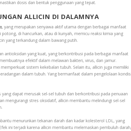
emastikan dosis dan bentuk penggunaan yang tepat.
NGAN ALLICIN DI DALAMNYA
a,
yang merupakan senyawa aktif utama dengan berbagai manfaat
di potong, di hancurkan, atau di kunyah, memicu reaksi kimia yang
llicin yang terkandung dalam bawang putih.
, dan antioksidan yang kuat, yang berkontribusi pada berbagai manfaat
n membuatnya efektif dalam melawan bakteri, virus, dan jamur.
mperkuat sistem kekebalan tubuh. Selain itu, allicin juga memiliki
peradangan dalam tubuh. Yang bermanfaat dalam pengelolaan kondis
as yang dapat merusak sel-sel tubuh dan berkontribusi pada penuaan
n mengurangi stres oksidatif, allicin membantu melindungi sel-sel
n.
embantu menurunkan tekanan darah dan kadar kolesterol LDL, yang
 Efek ini terjadi karena allicin membantu melemaskan pembuluh darah