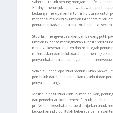
Salah satu studi penting mengamati efek konsumsi 
Hasilnya menunjukkan bahwa bawang putih dapat
keduanya merupakan faktor risiko utama untuk pen
mengonsumsi ekstrak umbian ini secara teratur me
penurunan kadar kolesterol total dan LDL secara s
Studi lain mengevaluasi dampak bawang putih p
umbian ini dapat meningkatkan fungsi endotelium
menjaga kesehatan arteri dan mencegah penumpuk
melemaskan pembuluh darah dan meningkatkan al
penyumbatan aliran darah yang dapat menyebabk
Selain itu, beberapa studi menunjukkan bahwa umb
pembuluh darah dari kerusakan oksidatif dan pera
penyakit jantung.
Meskipun hasil studi klinis ini menjanjikan, pent
dari pendekatan komprehensif untuk kesehatan ja
profesional kesehatan tetap di anjurkan untuk m
kebutuhan individu. Itulah beberapa penjelasan t