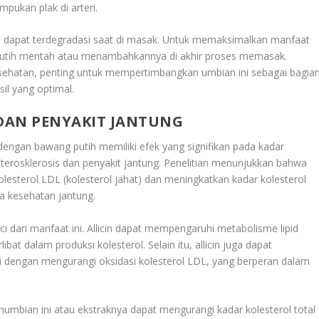
pukan plak di arteri.
an dapat terdegradasi saat di masak. Untuk memaksimalkan manfaat
 putih mentah atau menambahkannya di akhir proses memasak.
sehatan, penting untuk mempertimbangkan umbian ini sebagai bagia
il yang optimal.
DAN PENYAKIT JANTUNG
engan bawang putih memiliki efek yang signifikan pada kadar
aterosklerosis dan penyakit jantung. Penelitian menunjukkan bahwa
esterol LDL (kolesterol jahat) dan meningkatkan kadar kolesterol
ga kesehatan jantung.
i dari manfaat ini. Allicin dapat mempengaruhi metabolisme lipid
t dalam produksi kolesterol. Selain itu, allicin juga dapat
 dengan mengurangi oksidasi kolesterol LDL, yang berperan dalam
numbian ini atau ekstraknya dapat mengurangi kadar kolesterol total