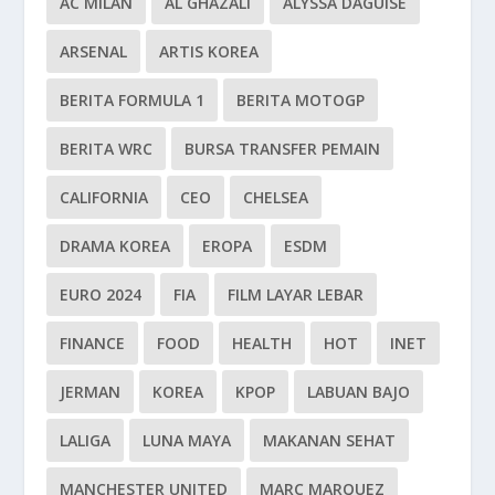
AC MILAN
AL GHAZALI
ALYSSA DAGUISE
ARSENAL
ARTIS KOREA
BERITA FORMULA 1
BERITA MOTOGP
BERITA WRC
BURSA TRANSFER PEMAIN
CALIFORNIA
CEO
CHELSEA
DRAMA KOREA
EROPA
ESDM
EURO 2024
FIA
FILM LAYAR LEBAR
FINANCE
FOOD
HEALTH
HOT
INET
JERMAN
KOREA
KPOP
LABUAN BAJO
LALIGA
LUNA MAYA
MAKANAN SEHAT
MANCHESTER UNITED
MARC MARQUEZ