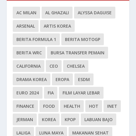
AC MILAN
AL GHAZALI
ALYSSA DAGUISE
ARSENAL
ARTIS KOREA
BERITA FORMULA 1
BERITA MOTOGP
BERITA WRC
BURSA TRANSFER PEMAIN
CALIFORNIA
CEO
CHELSEA
DRAMA KOREA
EROPA
ESDM
EURO 2024
FIA
FILM LAYAR LEBAR
FINANCE
FOOD
HEALTH
HOT
INET
JERMAN
KOREA
KPOP
LABUAN BAJO
LALIGA
LUNA MAYA
MAKANAN SEHAT