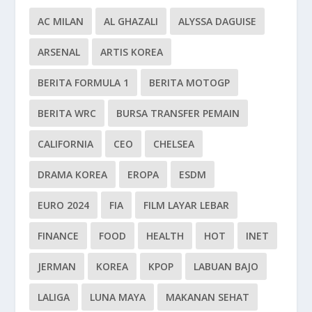
AC MILAN
AL GHAZALI
ALYSSA DAGUISE
ARSENAL
ARTIS KOREA
BERITA FORMULA 1
BERITA MOTOGP
BERITA WRC
BURSA TRANSFER PEMAIN
CALIFORNIA
CEO
CHELSEA
DRAMA KOREA
EROPA
ESDM
EURO 2024
FIA
FILM LAYAR LEBAR
FINANCE
FOOD
HEALTH
HOT
INET
JERMAN
KOREA
KPOP
LABUAN BAJO
LALIGA
LUNA MAYA
MAKANAN SEHAT