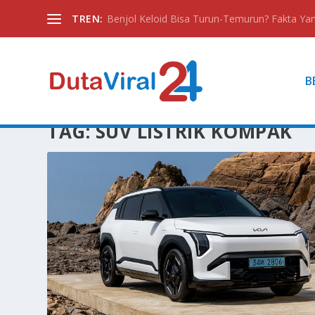
TREN:
Benjol Keloid Bisa Turun-Temurun? Fakta Yan
B
TAG:
SUV LISTRIK KOMPAK