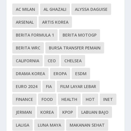
AC MILAN
AL GHAZALI
ALYSSA DAGUISE
ARSENAL
ARTIS KOREA
BERITA FORMULA 1
BERITA MOTOGP
BERITA WRC
BURSA TRANSFER PEMAIN
CALIFORNIA
CEO
CHELSEA
DRAMA KOREA
EROPA
ESDM
EURO 2024
FIA
FILM LAYAR LEBAR
FINANCE
FOOD
HEALTH
HOT
INET
JERMAN
KOREA
KPOP
LABUAN BAJO
LALIGA
LUNA MAYA
MAKANAN SEHAT