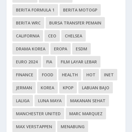
BERITA FORMULA 1
BERITA MOTOGP
BERITA WRC
BURSA TRANSFER PEMAIN
CALIFORNIA
CEO
CHELSEA
DRAMA KOREA
EROPA
ESDM
EURO 2024
FIA
FILM LAYAR LEBAR
FINANCE
FOOD
HEALTH
HOT
INET
JERMAN
KOREA
KPOP
LABUAN BAJO
LALIGA
LUNA MAYA
MAKANAN SEHAT
MANCHESTER UNITED
MARC MARQUEZ
MAX VERSTAPPEN
MENABUNG