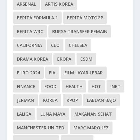
ARSENAL
ARTIS KOREA
BERITA FORMULA 1
BERITA MOTOGP
BERITA WRC
BURSA TRANSFER PEMAIN
CALIFORNIA
CEO
CHELSEA
DRAMA KOREA
EROPA
ESDM
EURO 2024
FIA
FILM LAYAR LEBAR
FINANCE
FOOD
HEALTH
HOT
INET
JERMAN
KOREA
KPOP
LABUAN BAJO
LALIGA
LUNA MAYA
MAKANAN SEHAT
MANCHESTER UNITED
MARC MARQUEZ