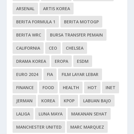
ARSENAL
ARTIS KOREA
BERITA FORMULA 1
BERITA MOTOGP
BERITA WRC
BURSA TRANSFER PEMAIN
CALIFORNIA
CEO
CHELSEA
DRAMA KOREA
EROPA
ESDM
EURO 2024
FIA
FILM LAYAR LEBAR
FINANCE
FOOD
HEALTH
HOT
INET
JERMAN
KOREA
KPOP
LABUAN BAJO
LALIGA
LUNA MAYA
MAKANAN SEHAT
MANCHESTER UNITED
MARC MARQUEZ