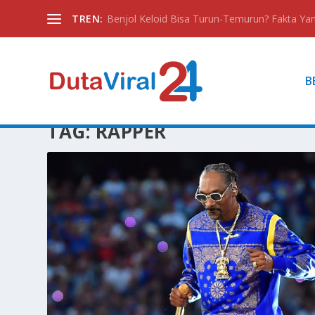
TREN:
Benjol Keloid Bisa Turun-Temurun? Fakta Yan
B
TAG:
RAPPER