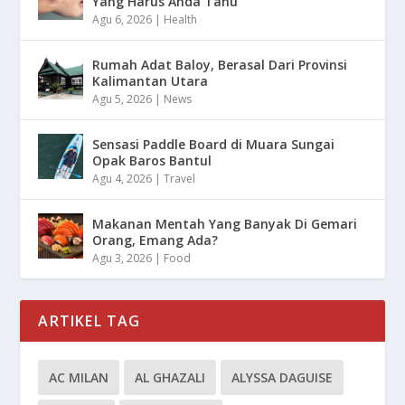
Yang Harus Anda Tahu
Agu 6, 2026
|
Health
Rumah Adat Baloy, Berasal Dari Provinsi
Kalimantan Utara
Agu 5, 2026
|
News
Sensasi Paddle Board di Muara Sungai
Opak Baros Bantul
Agu 4, 2026
|
Travel
Makanan Mentah Yang Banyak Di Gemari
Orang, Emang Ada?
Agu 3, 2026
|
Food
ARTIKEL TAG
AC MILAN
AL GHAZALI
ALYSSA DAGUISE