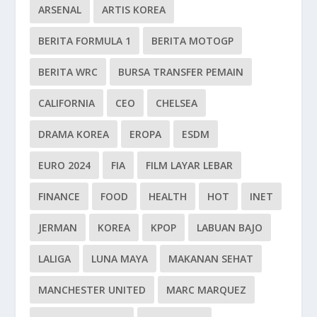
ARSENAL
ARTIS KOREA
BERITA FORMULA 1
BERITA MOTOGP
BERITA WRC
BURSA TRANSFER PEMAIN
CALIFORNIA
CEO
CHELSEA
DRAMA KOREA
EROPA
ESDM
EURO 2024
FIA
FILM LAYAR LEBAR
FINANCE
FOOD
HEALTH
HOT
INET
JERMAN
KOREA
KPOP
LABUAN BAJO
LALIGA
LUNA MAYA
MAKANAN SEHAT
MANCHESTER UNITED
MARC MARQUEZ