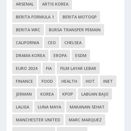
ARSENAL
ARTIS KOREA
BERITA FORMULA 1
BERITA MOTOGP
BERITA WRC
BURSA TRANSFER PEMAIN
CALIFORNIA
CEO
CHELSEA
DRAMA KOREA
EROPA
ESDM
EURO 2024
FIA
FILM LAYAR LEBAR
FINANCE
FOOD
HEALTH
HOT
INET
JERMAN
KOREA
KPOP
LABUAN BAJO
LALIGA
LUNA MAYA
MAKANAN SEHAT
MANCHESTER UNITED
MARC MARQUEZ