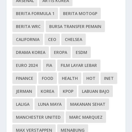
ARSENAL
ARTIS KOREA
BERITA FORMULA 1
BERITA MOTOGP
BERITA WRC
BURSA TRANSFER PEMAIN
CALIFORNIA
CEO
CHELSEA
DRAMA KOREA
EROPA
ESDM
EURO 2024
FIA
FILM LAYAR LEBAR
FINANCE
FOOD
HEALTH
HOT
INET
JERMAN
KOREA
KPOP
LABUAN BAJO
LALIGA
LUNA MAYA
MAKANAN SEHAT
MANCHESTER UNITED
MARC MARQUEZ
MAX VERSTAPPEN
MENABUNG