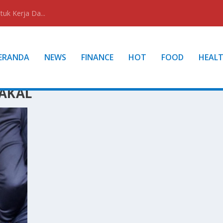
uk Kerja Da...
ERANDA
NEWS
FINANCE
HOT
FOOD
HEAL
 AKAL