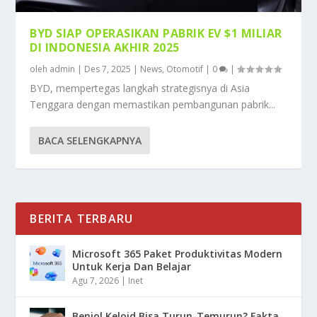
BYD SIAP OPERASIKAN PABRIK EV $1 MILIAR
DI INDONESIA AKHIR 2025
oleh
admin
|
Des 7, 2025
|
News
,
Otomotif
|
0
|
BYD, mempertegas langkah strategisnya di Asia
Tenggara dengan memastikan pembangunan pabrik...
BACA SELENGKAPNYA
BERITA TERBARU
Microsoft 365 Paket Produktivitas Modern
Untuk Kerja Dan Belajar
Agu 7, 2026
|
Inet
Benjol Keloid Bisa Turun-Temurun? Fakta