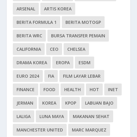
ARSENAL
ARTIS KOREA
BERITA FORMULA 1
BERITA MOTOGP
BERITA WRC
BURSA TRANSFER PEMAIN
CALIFORNIA
CEO
CHELSEA
DRAMA KOREA
EROPA
ESDM
EURO 2024
FIA
FILM LAYAR LEBAR
FINANCE
FOOD
HEALTH
HOT
INET
JERMAN
KOREA
KPOP
LABUAN BAJO
LALIGA
LUNA MAYA
MAKANAN SEHAT
MANCHESTER UNITED
MARC MARQUEZ