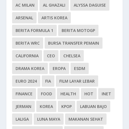
AC MILAN
AL GHAZALI
ALYSSA DAGUISE
ARSENAL
ARTIS KOREA
BERITA FORMULA 1
BERITA MOTOGP
BERITA WRC
BURSA TRANSFER PEMAIN
CALIFORNIA
CEO
CHELSEA
DRAMA KOREA
EROPA
ESDM
EURO 2024
FIA
FILM LAYAR LEBAR
FINANCE
FOOD
HEALTH
HOT
INET
JERMAN
KOREA
KPOP
LABUAN BAJO
LALIGA
LUNA MAYA
MAKANAN SEHAT