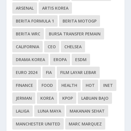
ARSENAL
ARTIS KOREA
BERITA FORMULA 1
BERITA MOTOGP
BERITA WRC
BURSA TRANSFER PEMAIN
CALIFORNIA
CEO
CHELSEA
DRAMA KOREA
EROPA
ESDM
EURO 2024
FIA
FILM LAYAR LEBAR
FINANCE
FOOD
HEALTH
HOT
INET
JERMAN
KOREA
KPOP
LABUAN BAJO
LALIGA
LUNA MAYA
MAKANAN SEHAT
MANCHESTER UNITED
MARC MARQUEZ