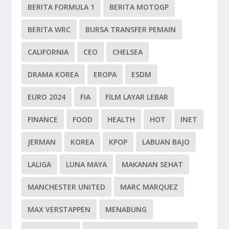
BERITA FORMULA 1
BERITA MOTOGP
BERITA WRC
BURSA TRANSFER PEMAIN
CALIFORNIA
CEO
CHELSEA
DRAMA KOREA
EROPA
ESDM
EURO 2024
FIA
FILM LAYAR LEBAR
FINANCE
FOOD
HEALTH
HOT
INET
JERMAN
KOREA
KPOP
LABUAN BAJO
LALIGA
LUNA MAYA
MAKANAN SEHAT
MANCHESTER UNITED
MARC MARQUEZ
MAX VERSTAPPEN
MENABUNG