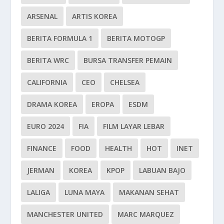
ARSENAL
ARTIS KOREA
BERITA FORMULA 1
BERITA MOTOGP
BERITA WRC
BURSA TRANSFER PEMAIN
CALIFORNIA
CEO
CHELSEA
DRAMA KOREA
EROPA
ESDM
EURO 2024
FIA
FILM LAYAR LEBAR
FINANCE
FOOD
HEALTH
HOT
INET
JERMAN
KOREA
KPOP
LABUAN BAJO
LALIGA
LUNA MAYA
MAKANAN SEHAT
MANCHESTER UNITED
MARC MARQUEZ