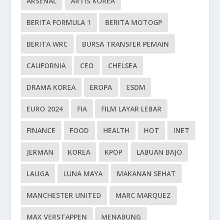
ARSENAL
ARTIS KOREA
BERITA FORMULA 1
BERITA MOTOGP
BERITA WRC
BURSA TRANSFER PEMAIN
CALIFORNIA
CEO
CHELSEA
DRAMA KOREA
EROPA
ESDM
EURO 2024
FIA
FILM LAYAR LEBAR
FINANCE
FOOD
HEALTH
HOT
INET
JERMAN
KOREA
KPOP
LABUAN BAJO
LALIGA
LUNA MAYA
MAKANAN SEHAT
MANCHESTER UNITED
MARC MARQUEZ
MAX VERSTAPPEN
MENABUNG