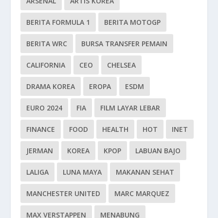
ARSENAL
ARTIS KOREA
BERITA FORMULA 1
BERITA MOTOGP
BERITA WRC
BURSA TRANSFER PEMAIN
CALIFORNIA
CEO
CHELSEA
DRAMA KOREA
EROPA
ESDM
EURO 2024
FIA
FILM LAYAR LEBAR
FINANCE
FOOD
HEALTH
HOT
INET
JERMAN
KOREA
KPOP
LABUAN BAJO
LALIGA
LUNA MAYA
MAKANAN SEHAT
MANCHESTER UNITED
MARC MARQUEZ
MAX VERSTAPPEN
MENABUNG