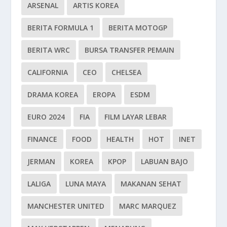
ARSENAL
ARTIS KOREA
BERITA FORMULA 1
BERITA MOTOGP
BERITA WRC
BURSA TRANSFER PEMAIN
CALIFORNIA
CEO
CHELSEA
DRAMA KOREA
EROPA
ESDM
EURO 2024
FIA
FILM LAYAR LEBAR
FINANCE
FOOD
HEALTH
HOT
INET
JERMAN
KOREA
KPOP
LABUAN BAJO
LALIGA
LUNA MAYA
MAKANAN SEHAT
MANCHESTER UNITED
MARC MARQUEZ