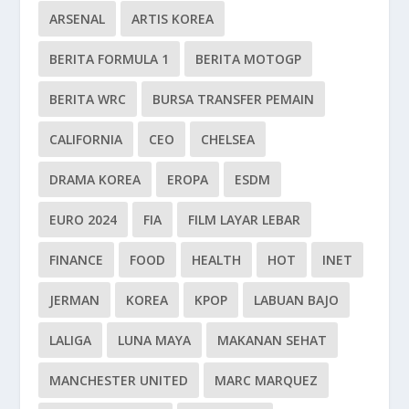
ARSENAL
ARTIS KOREA
BERITA FORMULA 1
BERITA MOTOGP
BERITA WRC
BURSA TRANSFER PEMAIN
CALIFORNIA
CEO
CHELSEA
DRAMA KOREA
EROPA
ESDM
EURO 2024
FIA
FILM LAYAR LEBAR
FINANCE
FOOD
HEALTH
HOT
INET
JERMAN
KOREA
KPOP
LABUAN BAJO
LALIGA
LUNA MAYA
MAKANAN SEHAT
MANCHESTER UNITED
MARC MARQUEZ