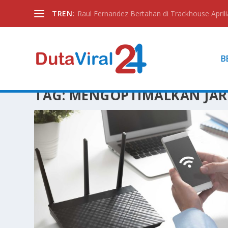
TREN:
Raul Fernandez Bertahan di Trackhouse Aprili
B
TAG:
MENGOPTIMALKAN JA