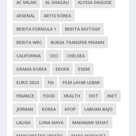
AC MILAN
AL GHAZALI
ALYSSA DAGUISE
ARSENAL
ARTIS KOREA
BERITA FORMULA 1
BERITA MOTOGP
BERITA WRC
BURSA TRANSFER PEMAIN
CALIFORNIA
CEO
CHELSEA
DRAMA KOREA
EROPA
ESDM
EURO 2024
FIA
FILM LAYAR LEBAR
FINANCE
FOOD
HEALTH
HOT
INET
JERMAN
KOREA
KPOP
LABUAN BAJO
LALIGA
LUNA MAYA
MAKANAN SEHAT
MANCHESTER UNITED
MARC MARQUEZ