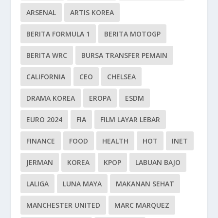
ARSENAL
ARTIS KOREA
BERITA FORMULA 1
BERITA MOTOGP
BERITA WRC
BURSA TRANSFER PEMAIN
CALIFORNIA
CEO
CHELSEA
DRAMA KOREA
EROPA
ESDM
EURO 2024
FIA
FILM LAYAR LEBAR
FINANCE
FOOD
HEALTH
HOT
INET
JERMAN
KOREA
KPOP
LABUAN BAJO
LALIGA
LUNA MAYA
MAKANAN SEHAT
MANCHESTER UNITED
MARC MARQUEZ