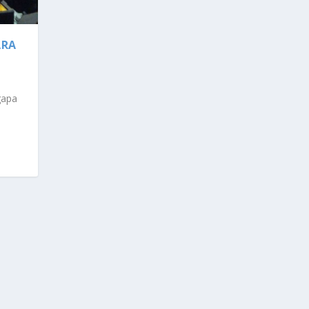
ARA
gapa