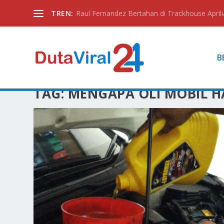
TREN:
Raul Fernandez Bertahan di Trackhouse Aprili
B
TAG:
MENGAPA OLI MOBIL H