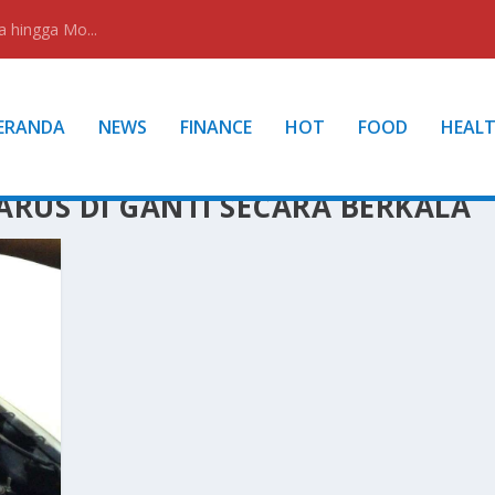
a hingga Mo...
ERANDA
NEWS
FINANCE
HOT
FOOD
HEAL
ARUS DI GANTI SECARA BERKALA