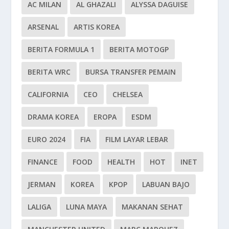
AC MILAN
AL GHAZALI
ALYSSA DAGUISE
ARSENAL
ARTIS KOREA
BERITA FORMULA 1
BERITA MOTOGP
BERITA WRC
BURSA TRANSFER PEMAIN
CALIFORNIA
CEO
CHELSEA
DRAMA KOREA
EROPA
ESDM
EURO 2024
FIA
FILM LAYAR LEBAR
FINANCE
FOOD
HEALTH
HOT
INET
JERMAN
KOREA
KPOP
LABUAN BAJO
LALIGA
LUNA MAYA
MAKANAN SEHAT