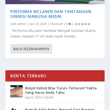
PERFORMA MCLAREN DAN TANTANGAN
SINERGI MANUSIA-MESIN
oleh
admin
|
Apr 20, 2025
|
Otomotif
|
0
|
Performa McLaren Kembali Menjadi Sorotan Utama
Dalam Gelaran F1 GP Arab Saudi Setelah...
BACA SELENGKAPNYA
BERITA TERBARU
Benjol Keloid Bisa Turun-Temurun? Fakta
Yang Harus Anda Tahu
Agu 6, 2026
|
Health
Rumah Adat Baloy, Berasal Dari Provinsi