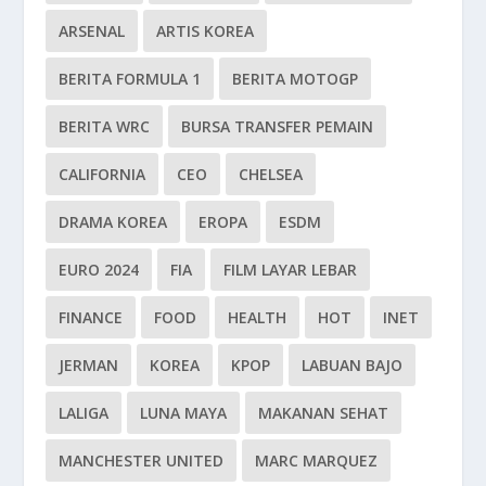
ARSENAL
ARTIS KOREA
BERITA FORMULA 1
BERITA MOTOGP
BERITA WRC
BURSA TRANSFER PEMAIN
CALIFORNIA
CEO
CHELSEA
DRAMA KOREA
EROPA
ESDM
EURO 2024
FIA
FILM LAYAR LEBAR
FINANCE
FOOD
HEALTH
HOT
INET
JERMAN
KOREA
KPOP
LABUAN BAJO
LALIGA
LUNA MAYA
MAKANAN SEHAT
MANCHESTER UNITED
MARC MARQUEZ