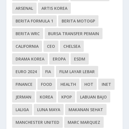
ARSENAL
ARTIS KOREA
BERITA FORMULA 1
BERITA MOTOGP
BERITA WRC
BURSA TRANSFER PEMAIN
CALIFORNIA
CEO
CHELSEA
DRAMA KOREA
EROPA
ESDM
EURO 2024
FIA
FILM LAYAR LEBAR
FINANCE
FOOD
HEALTH
HOT
INET
JERMAN
KOREA
KPOP
LABUAN BAJO
LALIGA
LUNA MAYA
MAKANAN SEHAT
MANCHESTER UNITED
MARC MARQUEZ