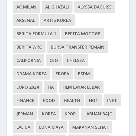
AC MILAN
AL GHAZALI
ALYSSA DAGUISE
ARSENAL
ARTIS KOREA
BERITA FORMULA 1
BERITA MOTOGP
BERITA WRC
BURSA TRANSFER PEMAIN
CALIFORNIA
CEO
CHELSEA
DRAMA KOREA
EROPA
ESDM
EURO 2024
FIA
FILM LAYAR LEBAR
FINANCE
FOOD
HEALTH
HOT
INET
JERMAN
KOREA
KPOP
LABUAN BAJO
LALIGA
LUNA MAYA
MAKANAN SEHAT