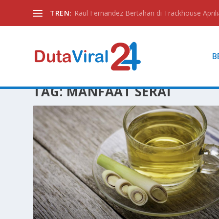
TREN:
Raul Fernandez Bertahan di Trackhouse Aprili
B
TAG:
MANFAAT SERAI