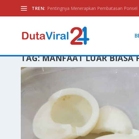
TREN:
Pentingnya Menerapkan Pembatasan Ponsel
B
TAG:
MANFAAT LUAR BIASA 