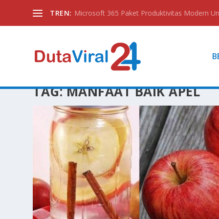
TREN:
Microsoft 365 Paket Produktivitas Modern Unt
B
TAG:
MANFAAT BAIK APEL