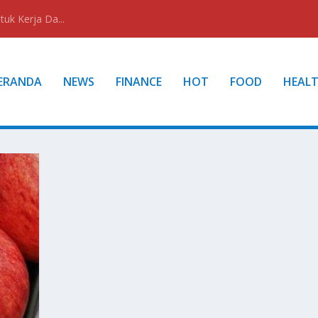
uk Kerja Da...
ERANDA
NEWS
FINANCE
HOT
FOOD
HEAL