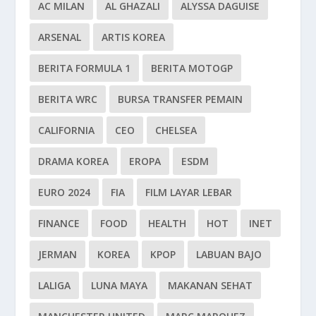
AC MILAN
AL GHAZALI
ALYSSA DAGUISE
ARSENAL
ARTIS KOREA
BERITA FORMULA 1
BERITA MOTOGP
BERITA WRC
BURSA TRANSFER PEMAIN
CALIFORNIA
CEO
CHELSEA
DRAMA KOREA
EROPA
ESDM
EURO 2024
FIA
FILM LAYAR LEBAR
FINANCE
FOOD
HEALTH
HOT
INET
JERMAN
KOREA
KPOP
LABUAN BAJO
LALIGA
LUNA MAYA
MAKANAN SEHAT