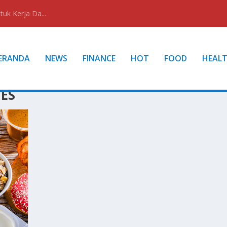
uk Kerja Da...
ERANDA
NEWS
FINANCE
HOT
FOOD
HEAL
ES