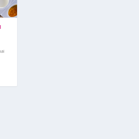
N
nai