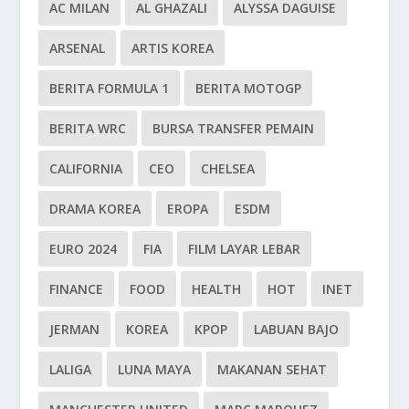
AC MILAN
AL GHAZALI
ALYSSA DAGUISE
ARSENAL
ARTIS KOREA
BERITA FORMULA 1
BERITA MOTOGP
BERITA WRC
BURSA TRANSFER PEMAIN
CALIFORNIA
CEO
CHELSEA
DRAMA KOREA
EROPA
ESDM
EURO 2024
FIA
FILM LAYAR LEBAR
FINANCE
FOOD
HEALTH
HOT
INET
JERMAN
KOREA
KPOP
LABUAN BAJO
LALIGA
LUNA MAYA
MAKANAN SEHAT